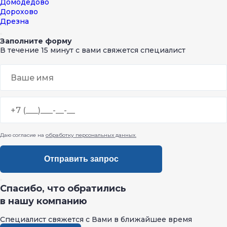
Домодедово
Дорохово
Дрезна
Дубна
Егорьевск
Заполните форму
Железнодорожный
В течение 15 минут с вами свяжется специалист
Жуковский
Зарайск
Звенигород
Ивантеевка
Истра
Калуга
Кашира
Климовск
Даю согласие на
обработку персональных данных.
Клин
Коломна
Королев
Котельники
Красноармейск
Красногорск
Спасибо, что обратились
Краснодар
в нашу компанию
Краснозаводск
Краснознаменск
Специалист свяжется с Вами в ближайшее время
Кубинка