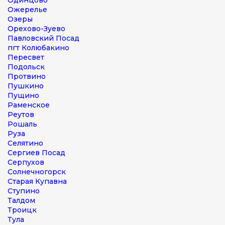
Одинцово
Ожерелье
Озеры
Орехово-Зуево
Павловский Посад
пгт Колюбакино
Пересвет
Подольск
Протвино
Пушкино
Пущино
Раменское
Реутов
Рошаль
Руза
Селятино
Сергиев Посад
Серпухов
Солнечногорск
Старая Купавна
Ступино
Талдом
Троицк
Тула