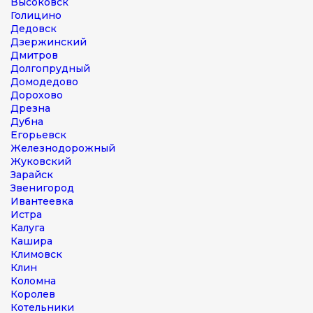
Высоковск
Голицино
Дедовск
Дзержинский
Дмитров
Долгопрудный
Домодедово
Дорохово
Дрезна
Дубна
Егорьевск
Железнодорожный
Жуковский
Зарайск
Звенигород
Ивантеевка
Истра
Калуга
Кашира
Климовск
Клин
Коломна
Королев
Котельники